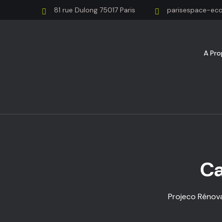
81 rue Dulong 75017 Paris
parisespace-ec
A Pr
Ca
Projeco Rénova