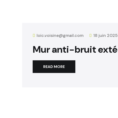
loic.voisine@gmail.com
18 juin 202
Mur anti-bruit exté
READ MORE