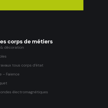
les corps de métiers
 & décoration
ples
ravaux tous corps d’état
e – Faïence
quet
 ondes électromagnétiques