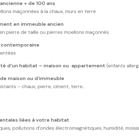
 ancienne + de 100 ans
oellons maçonnées à la chaux, murs en terre
tement en immeuble ancien
en pierre de taille ou pierres moellons maçonnés
on contemporaine
mentées
anté d’un habitat – maison ou appartement
(enfants aller
s de maison ou d’immeuble
stants – chaux, pierre, ciment, terre..
ntales liées à votre habitat
ques, pollutions d’ondes électromagnétiques, humidité, moisiss