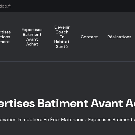
oo.fr
Devenir
Expertises
rtises
Coach
Batiment
utions
En
Contact
Réalisations
Avant
iment
Habitat
Achat
Santé
ertises Batiment Avant A
ovation Immobilière En Éco-Matériaux
>
Expertises Batiment