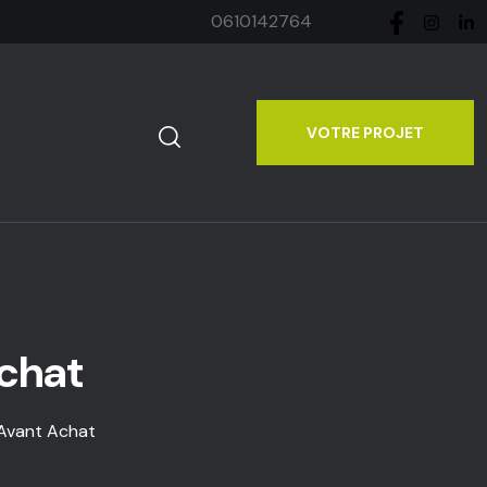
0610142764
VOTRE PROJET
chat
 Avant Achat