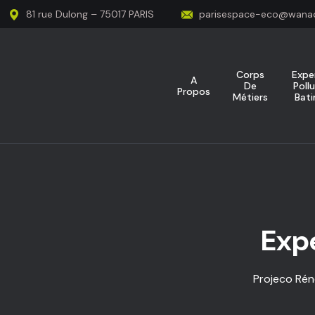
81 rue Dulong – 75017 PARIS
parisespace-eco@wanad
Corps
Expe
A
De
Poll
Propos
Métiers
Bat
Exp
Projeco Rén