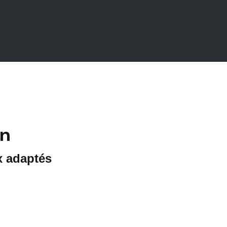
on
x adaptés